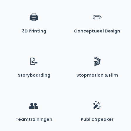
🖨️
✏️
3D Printing
Conceptueel Design
📝
🎬
Storyboarding
Stopmotion & Film
👥
🎤
Teamtrainingen
Public Speaker