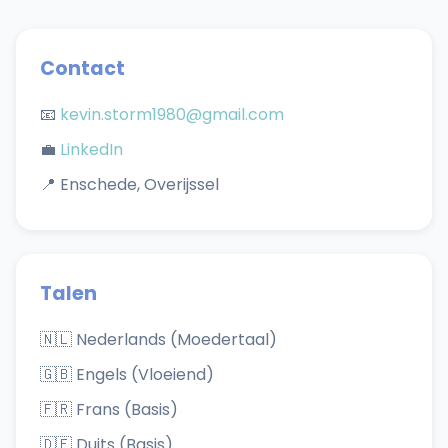
Contact
📧
kevin.storm1980@gmail.com
💼
LinkedIn
📍 Enschede, Overijssel
Talen
🇳🇱 Nederlands (Moedertaal)
🇬🇧 Engels (Vloeiend)
🇫🇷 Frans (Basis)
🇩🇪 Duits (Basis)